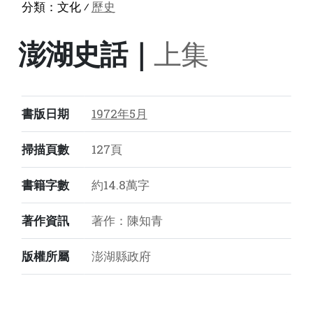
分類：
文化
⁄
歷史
澎湖史話｜
上集
書版日期
1972年5月
掃描頁數
127頁
書籍字數
約14.8萬字
著作資訊
著作：陳知青
版權所屬
澎湖縣政府