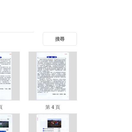
搜尋
頁
第 4 頁