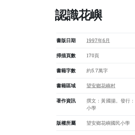
認識花嶼
書版日期
1997年6月
掃描頁數
170頁
書籍字數
約5.7萬字
書籍區域
望安鄉花嶼村
著作資訊
撰文：黃國揚。發行
小學
版權所屬
望安鄉花嶼國民小學