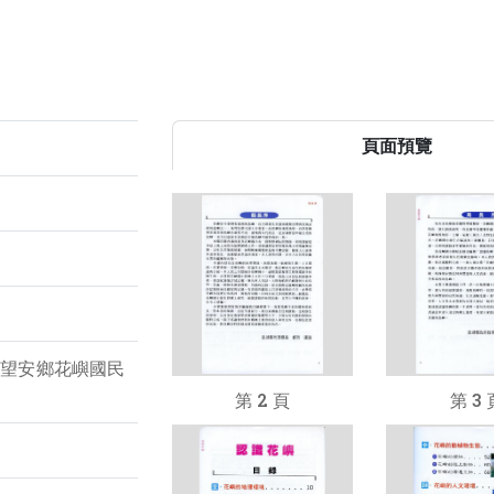
頁面預覽
：望安鄉花嶼國民
第 2 頁
第 3 