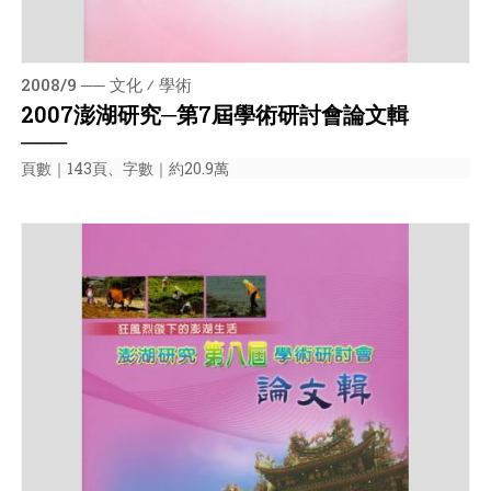
2008/9 ── 文化 ⁄ 學術
2007澎湖研究─第7屆學術研討會論文輯
───
頁數｜143頁、字數｜約20.9萬