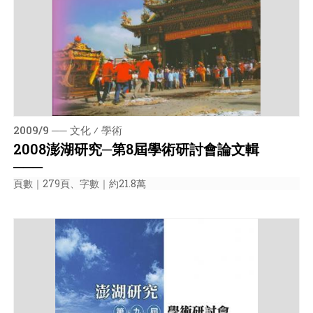
2009/9 ── 文化 ⁄ 學術
2008澎湖研究─第8屆學術研討會論文輯
───
頁數｜279頁、字數｜約21.8萬