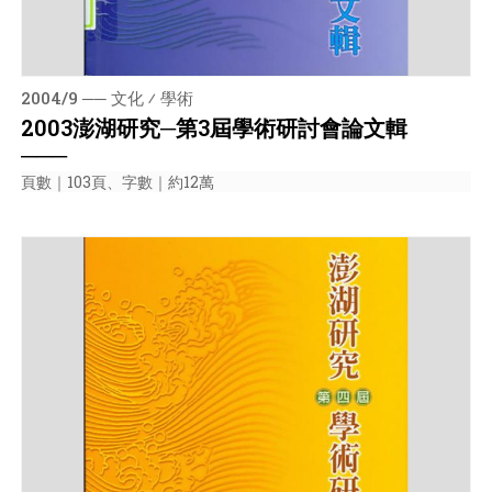
2004/9 ── 文化 ⁄ 學術
2003澎湖研究─第3屆學術研討會論文輯
───
頁數｜103頁、字數｜約12萬