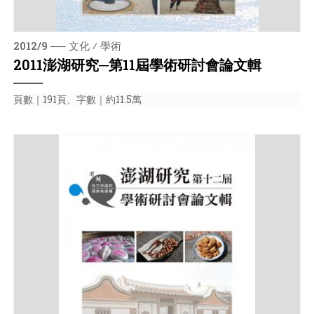
2012/9 ── 文化 ⁄ 學術
2011澎湖研究─第11屆學術研討會論文輯
───
頁數｜191頁、字數｜約11.5萬