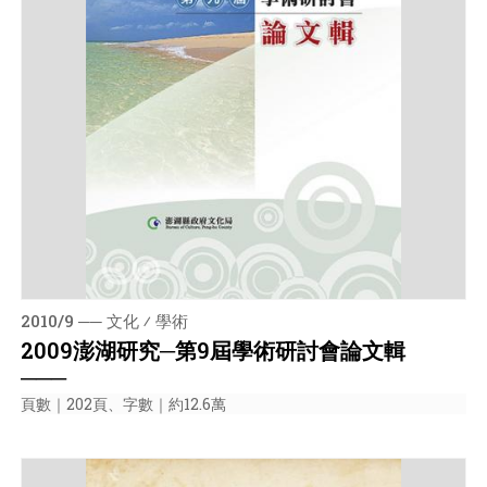
2010/9 ── 文化 ⁄ 學術
2009澎湖研究─第9屆學術研討會論文輯
───
頁數｜202頁、字數｜約12.6萬