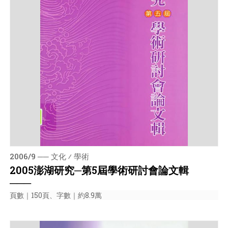
2006/9 ── 文化 ⁄ 學術
2005澎湖研究─第5屆學術研討會論文輯
───
頁數｜150頁、字數｜約8.9萬