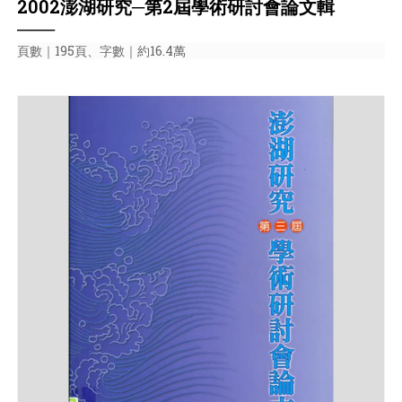
2002澎湖研究─第2屆學術研討會論文輯
───
頁數｜195頁、字數｜約16.4萬