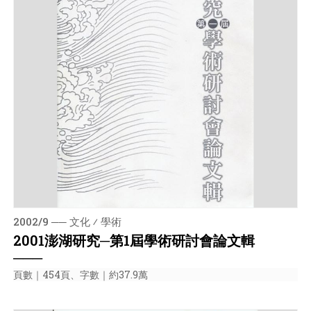
2002/9 ── 文化 ⁄ 學術
2001澎湖研究─第1屆學術研討會論文輯
───
頁數｜454頁、字數｜約37.9萬