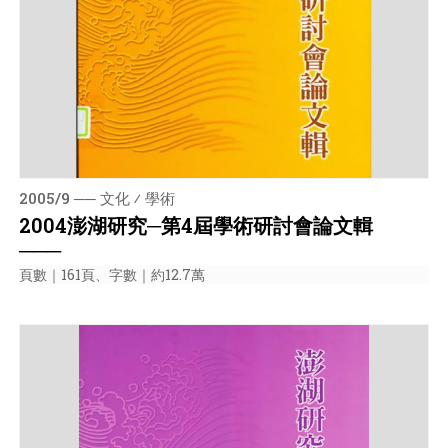
2005/9 ── 文化 ⁄ 學術
2004澎湖研究─第4屆學術研討會論文輯
───
頁數｜161頁、字數｜約12.7萬