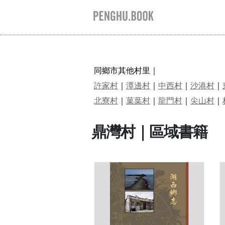
同鄉市其他村里｜
許家村
｜
潭邊村
｜
中西村
｜
沙港村
｜
北寮村
｜
菓葉村
｜
龍門村
｜
尖山村
｜
鼎灣村｜區域書籍