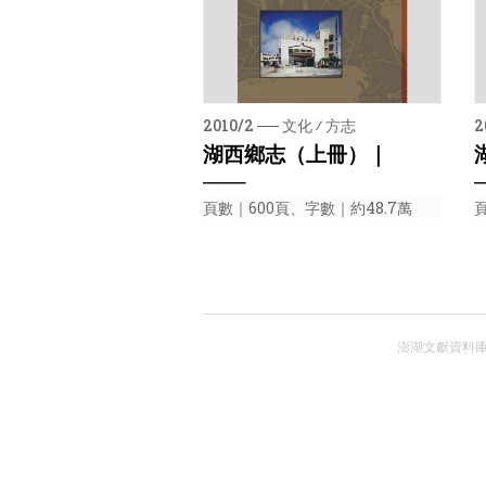
2010/2 ── 文化 ⁄ 方志
2
湖西鄉志（上冊）｜
───
頁數｜600頁、字數｜約48.7萬
澎湖文獻資料