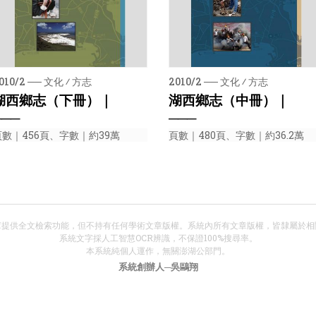
010/2 ── 文化 ⁄ 方志
2010/2 ── 文化 ⁄ 方志
湖西鄉志（下冊）｜
湖西鄉志（中冊）｜
───
───
頁數｜456頁、字數｜約39萬
頁數｜480頁、字數｜約36.2萬
庫提供全文檢索功能，但不持有任何學術文章版權。系統內所有文章版權，皆隸屬於相
系統文字採人工智慧OCR辨識，不保證100%搜尋率。
本系統純個人運作，無關澎湖公部門。
系統創辦人─吳鷗翔