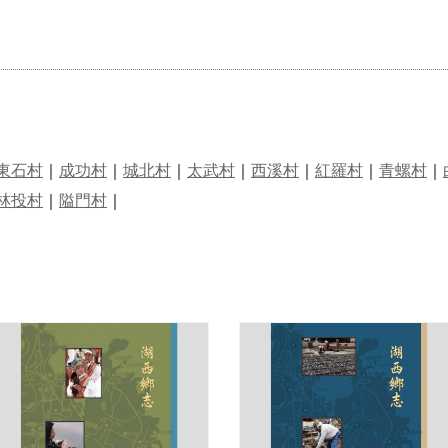
東石村
｜
成功村
｜
城北村
｜
太武村
｜
西溪村
｜
紅羅村
｜
青螺村
｜
林投村
｜
隘門村
｜