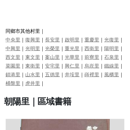
同鄉市其他村里｜
中央里
｜
復興里
｜
長安里
｜
啟明里
｜
重慶里
｜
光復里
｜
中興里
｜
光明里
｜
光榮里
｜
重光里
｜
西衛里
｜
陽明里
｜
西文里
｜
東文里
｜
案山里
｜
光華里
｜
前寮里
｜
石泉里
｜
菜園里
｜
東衛里
｜
安宅里
｜
興仁里
｜
烏崁里
｜
鐵線里
｜
鎖港里
｜
山水里
｜
五德里
｜
井垵里
｜
嵵裡里
｜
風櫃里
｜
桶盤里
｜
虎井里
｜
朝陽里｜區域書籍