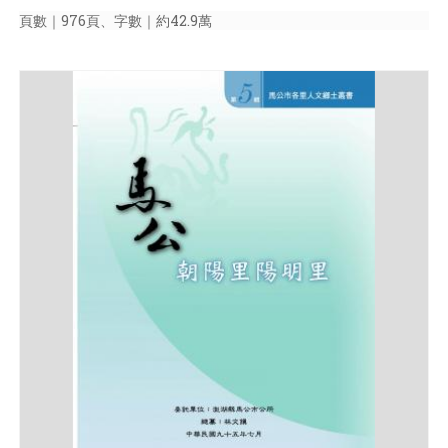
頁數｜976頁、字數｜約42.9萬