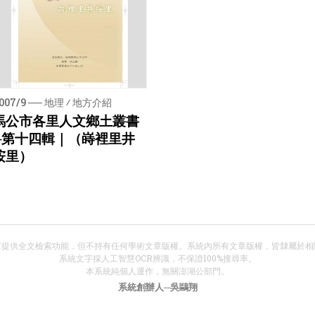
007/9 ── 地理 ⁄ 地方介紹
馬公市各里人文鄉土叢書
─第十四輯｜（嵵裡里井
垵里）
───
頁數｜109頁、字數｜約7.4萬
庫提供全文檢索功能，但不持有任何學術文章版權。系統內所有文章版權，皆隸屬於相
系統文字採人工智慧OCR辨識，不保證100%搜尋率。
本系統純個人運作，無關澎湖公部門。
系統創辦人─吳鷗翔