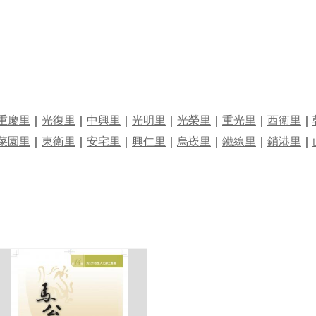
重慶里
｜
光復里
｜
中興里
｜
光明里
｜
光榮里
｜
重光里
｜
西衛里
｜
菜園里
｜
東衛里
｜
安宅里
｜
興仁里
｜
烏崁里
｜
鐵線里
｜
鎖港里
｜