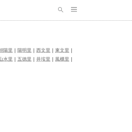
朝陽里
｜
陽明里
｜
西文里
｜
東文里
｜
山水里
｜
五德里
｜
井垵里
｜
風櫃里
｜