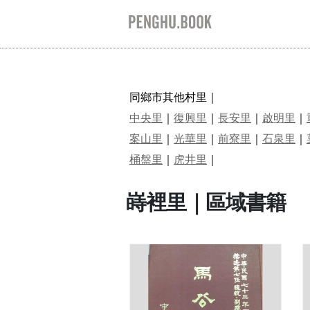
同鄉市其他村里｜
中央里
｜
復興里
｜
長安里
｜
啟明里
｜
案山里
｜
光華里
｜
前寮里
｜
石泉里
｜
桶盤里
｜
虎井里
｜
嵵裡里｜區域書籍