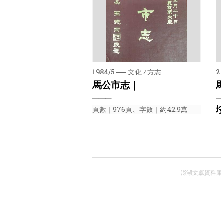
1984/5 ── 文化 ⁄ 方志
2
馬公市志｜
───
頁數｜976頁、字數｜約42.9萬
澎湖文獻資料